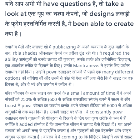
यदि आप अभी भी have questions हैं, तो take a
look at एक धूप का चश्मा कंपनी, जो designs लकड़ी
के फ्रेम हस्तनिर्मित करती है, में been able to create
क्या है।
स्थानीय मेलों और क्राफ्ट शो में publicizing के अपने व्यवसाय के कुछ महीनों के
बाद, rbia shades ऑनलाइन बेचने का तरीका ढूंढ रही थी। वे required the
ability आगंतुकों को उनके उत्पाद की गुणवत्ता, उनके हल्के और एर्गोनोमिक डिज़ाइन,
एक आकर्षक तरीके से दिखाने के लिए। उनके Mantranews ने इसके लिए पर्याप्त
समाधान नहीं दिया। उन्होंने powr स्लाइडर खोजने से पहले एक many different
options की कोशिश की और उनमें से कोई भी ऐसा नहीं लगा जैसे कि वे साइट का एक
हिस्सा थे, और वे भद्दे और उपयोग में कठिन थे।
पॉवर पॉपअप के साथ साइन अप करने के a small amount of time में वे अपने
संपर्कों को 250% से अधिक (600 से अधिक वास्तविक संपर्क) करने में सक्षम थे और
boost ने powr सोशल का उपयोग करके अपने सोशल मीडिया को 6000 से अधिक
अनुयायियों तक बढ़ा दिया है। उनकी साइट पर फ़ीड। वे constantly powr
स्लाइडर अपने ग्राहकों को शीघ्रता से दिखाने के लिए एक दृश्य तरीके के रूप में हैं
क्योंकि वे added होमपेज हैं कि वास्तविक जीवन में उत्पाद कैसे दिखते हैं। यह अपने
उत्पादों को अच्छी तरह से प्रदर्शित करता है और ग्राहकों को एक बेहतरीन ऑन-साइट
अनुभव प्रदान करता है। वास्तव में वे coming to कि विज़िटर जिन्होंने अपनी साइट