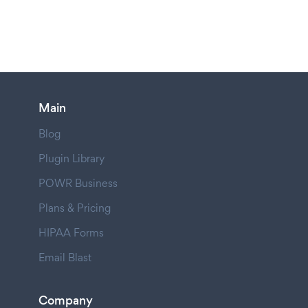
Main
Blog
Plugin Library
POWR Business
Plans & Pricing
HIPAA Forms
Email Blast
Company