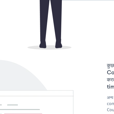
कुछ
Co
कर
tim
अन्
comp
Cou