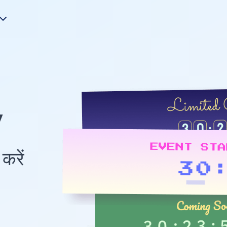
y
करें