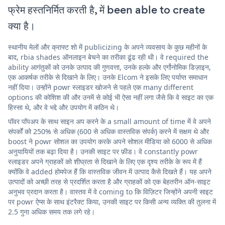
फ्रेम हस्तनिर्मित करती है, में been able to create
क्या है।
स्थानीय मेलों और क्राफ्ट शो में publicizing के अपने व्यवसाय के कुछ महीनों के
बाद, rbia shades ऑनलाइन बेचने का तरीका ढूंढ रही थी। वे required the
ability आगंतुकों को उनके उत्पाद की गुणवत्ता, उनके हल्के और एर्गोनोमिक डिज़ाइन,
एक आकर्षक तरीके से दिखाने के लिए। उनके Elcom ने इसके लिए पर्याप्त समाधान
नहीं दिया। उन्होंने powr स्लाइडर खोजने से पहले एक many different
options की कोशिश की और उनमें से कोई भी ऐसा नहीं लगा जैसे कि वे साइट का एक
हिस्सा थे, और वे भद्दे और उपयोग में कठिन थे।
पॉवर पॉपअप के साथ साइन अप करने के a small amount of time में वे अपने
संपर्कों को 250% से अधिक (600 से अधिक वास्तविक संपर्क) करने में सक्षम थे और
boost ने powr सोशल का उपयोग करके अपने सोशल मीडिया को 6000 से अधिक
अनुयायियों तक बढ़ा दिया है। उनकी साइट पर फ़ीड। वे constantly powr
स्लाइडर अपने ग्राहकों को शीघ्रता से दिखाने के लिए एक दृश्य तरीके के रूप में हैं
क्योंकि वे added होमपेज हैं कि वास्तविक जीवन में उत्पाद कैसे दिखते हैं। यह अपने
उत्पादों को अच्छी तरह से प्रदर्शित करता है और ग्राहकों को एक बेहतरीन ऑन-साइट
अनुभव प्रदान करता है। वास्तव में वे coming to कि विज़िटर जिन्होंने अपनी साइट
पर powr ऐप्स के साथ इंटरैक्ट किया, उनकी साइट पर किसी अन्य व्यक्ति की तुलना में
2.5 गुना अधिक समय तक लगे रहे।