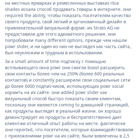
на местных ярмарках и ремесленных выставках rbia
shades искала способ продавать товары в интернете. они
required the ability, чтобы показать посетителям качество
своего продукта, свой легкий и эргономичный дизайн в
привлекательной визуальной форме. их Strato AG не
предоставили для этого адекватного решения. они
попробовали many different options, прежде чем нашли
powr slider, и ни один из них не выглядел как часть сайта,
был неуклюжим и трудным в использовании.
За a small amount of time подписку с помощью
всплывающего окна powr они смогли boost расширить
свои контакты более чем на 250% (более 600 реальных
контактов) и constantly расширили свои социальные сети
до более 6000 подписчиков, использующих powr social
кормить на их сайте. они added powr slider как
визуальный способ быстро показать своим клиентам,
поскольку они являются coming to домашней страницей,
как продукты выглядят в реальной жизни. он хорошо
демонстрирует их продукты и беспрепятственно дает
клиентам отличный опыт работы на месте. фактически
они reported, что посетители, которые взаимодействовали
с приложениями powr на их сайте, были вовлечены в 2,5