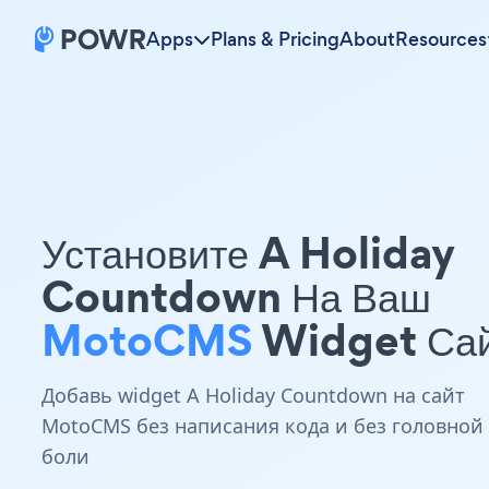
Apps
Plans & Pricing
About
Resources
Установите A Holiday
Countdown На Ваш
MotoCMS
Widget Са
Добавь widget A Holiday Countdown на сайт
MotoCMS без написания кода и без головной
боли