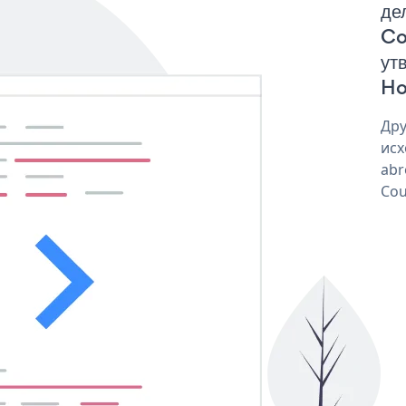
де
Co
ут
Ho
Дру
исх
abr
Cou