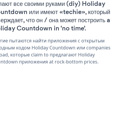
лают все своими руками (diy) Holiday
untdown или имеют «techie», который
верждает, что он / она может построить a
liday Countdown in 'no time'.
гие пытаются найти приложения с открытым
одным кодом Holiday Countdown или companies
oad, которые claim to предлагают Holiday
ntdown приложения at rock-bottom prices.