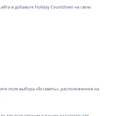
айта и добавьте Holiday Countdown на свою
ните поле выбора «Вставить», расположенное на
.
оле для встраивания в вашем редакторе для