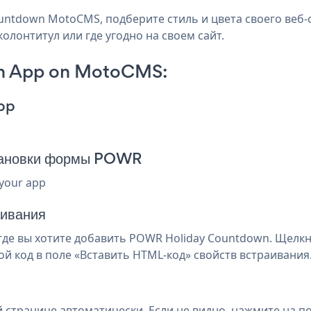
untdown MotoCMS, подберите стиль и цвета своего веб-с
олонтитул или где угодно на своем сайт.
wn App on MotoCMS:
pp
становки формы POWR
 your app
аивания
где вы хотите добавить POWR Holiday Countdown. Щелк
й код в поле «Вставить HTML-код» свойств встраивания
 странице автоматически. Если не видно, нажмите на п