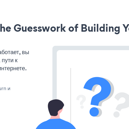
he Guesswork of Building Y
ботает, вы
пути к
интернете.
urn и