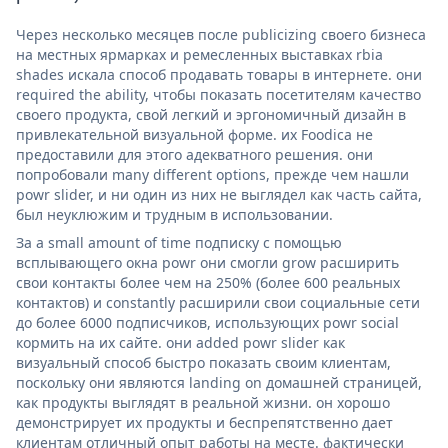
Через несколько месяцев после publicizing своего бизнеса
на местных ярмарках и ремесленных выставках rbia
shades искала способ продавать товары в интернете. они
required the ability, чтобы показать посетителям качество
своего продукта, свой легкий и эргономичный дизайн в
привлекательной визуальной форме. их Foodica не
предоставили для этого адекватного решения. они
попробовали many different options, прежде чем нашли
powr slider, и ни один из них не выглядел как часть сайта,
был неуклюжим и трудным в использовании.
За a small amount of time подписку с помощью
всплывающего окна powr они смогли grow расширить
свои контакты более чем на 250% (более 600 реальных
контактов) и constantly расширили свои социальные сети
до более 6000 подписчиков, использующих powr social
кормить на их сайте. они added powr slider как
визуальный способ быстро показать своим клиентам,
поскольку они являются landing on домашней страницей,
как продукты выглядят в реальной жизни. он хорошо
демонстрирует их продукты и беспрепятственно дает
клиентам отличный опыт работы на месте. фактически