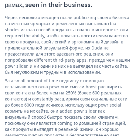
рамах, seen in their business.
Через несколько месяцев после publicizing своего бизнеса
на местных ярмарках и ремесленных выставках rbia
shades искала способ продавать товары в интернете. они
required the ability, чтобы показать посетителям качество
своего продукта, свой легкий и эргономичный дизайн в
привлекательной визуальной форме. их Duda не
предоставили для этого адекватного решения. они
попробовали different third-party apps, прежде чем нашли
powr slider, и ни один из них не выглядел как часть сайта,
был неуклюжим и трудным в использовании.
За a small amount of time подписку с помощью
всплывающего окна powr они смогли boost расширить
свои контакты более чем на 250% (более 600 реальных
контактов) и constantly расширили свои социальные сети
до более 6000 подписчиков, использующих powr social
кормить на их сайте. они added powr slider как
визуальный способ быстро показать своим клиентам,
поскольку они являются coming to домашней страницей,
как продукты выглядят в реальной жизни. он хорошо
демонстрирует их продукты и беспрепятственно дает