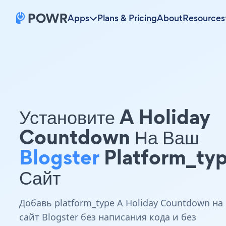
Apps
Plans & Pricing
About
Resources
Установите A Holiday
Countdown На Ваш
Blogster
Platform_ty
Сайт
Добавь platform_type A Holiday Countdown на
сайт Blogster без написания кода и без