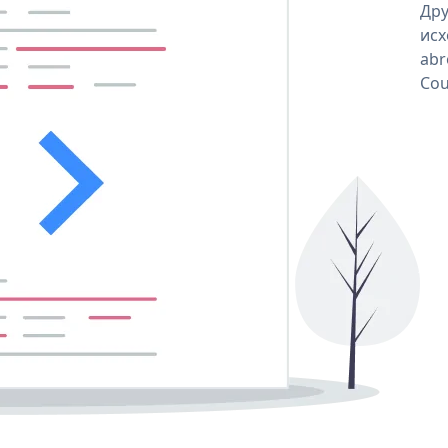
Дру
исх
abr
Cou