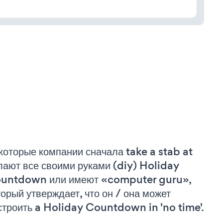
которые компании сначала take a stab at
лают все своими руками (diy) Holiday
untdown или имеют «computer guru»,
торый утверждает, что он / она может
строить a Holiday Countdown in 'no time'.