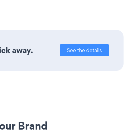
ick away.
See the details
our Brand