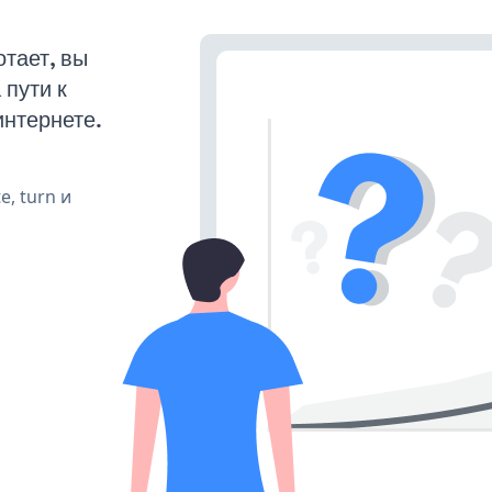
тает, вы
пути к
интернете.
e, turn и