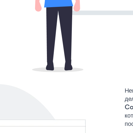
Не
де
Co
ко
по