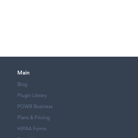
Main
Blog
Plugin Library
POWR Business
Plans & Pricing
HIPAA Forms