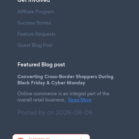
Get Involved
Affiliate Program
Success Stories
Feature Requests
Guest Blog Post
Featured Blog post
Converting Cross-Border Shoppers During
Black Friday & Cyber Monday
Online commerce is an integral part of the
overall retail business.
Read More
Posted by on
2026-08-06