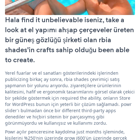
Hala find it unbelievable iseniz, take a
look at el yapımı ahşap çerçeveler üreten
bir güneş gözlüğü şirketi olan rbia
shades'in crafts sahip olduğu been able
to create.
Yerel fuarlar ve el sanatları gösterilerindeki işlerinden
publicizing birkaç ay sonra, rbia shades çevrimiçi satış
yapmanın bir yolunu arıyordu. ziyaretçilere ürünlerinin
kalitesini, hafif ve ergonomik tasarımlarını görsel olarak çekici
bir şekilde göstermek için required the ability. onların Store
for WordPress bunun için yeterli bir çözüm sağlamadı. powr
slider'ı bulmadan önce bir different third-party apps
denediler ve hiçbiri sitenin bir parçasıymış gibi
görünmüyordu ve kullanışsız ve kullanımı zordu.
Powr açılır penceresine kaydolma just months işleminde,
kişilerini %250'nin üzerinde grow (600'ün üzerinde gerçek