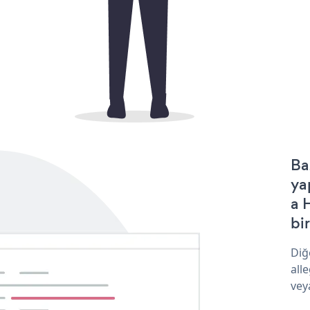
Ba
ya
a 
bir
Diğ
all
vey