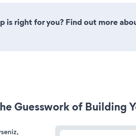
p is right for you? Find out more abou
he Guesswork of Building Y
yseniz,