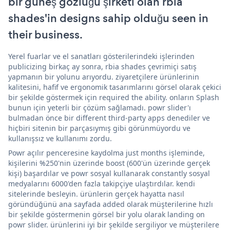
bir güneş gözlüğü şirketi olan rbia
shades'in designs sahip olduğu seen in
their business.
Yerel fuarlar ve el sanatları gösterilerindeki işlerinden
publicizing birkaç ay sonra, rbia shades çevrimiçi satış
yapmanın bir yolunu arıyordu. ziyaretçilere ürünlerinin
kalitesini, hafif ve ergonomik tasarımlarını görsel olarak çekici
bir şekilde göstermek için required the ability. onların Splash
bunun için yeterli bir çözüm sağlamadı. powr slider'ı
bulmadan önce bir different third-party apps denediler ve
hiçbiri sitenin bir parçasıymış gibi görünmüyordu ve
kullanışsız ve kullanımı zordu.
Powr açılır penceresine kaydolma just months işleminde,
kişilerini %250'nin üzerinde boost (600'ün üzerinde gerçek
kişi) başardılar ve powr sosyal kullanarak constantly sosyal
medyalarını 6000'den fazla takipçiye ulaştırdılar. kendi
sitelerinde besleyin. ürünlerin gerçek hayatta nasıl
göründüğünü ana sayfada added olarak müşterilerine hızlı
bir şekilde göstermenin görsel bir yolu olarak landing on
powr slider. ürünlerini iyi bir şekilde sergiliyor ve müşterilere