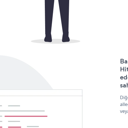
Ba
Hi
ed
sa
Diğ
all
vey