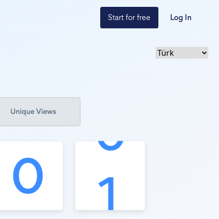
Start for free
Log In