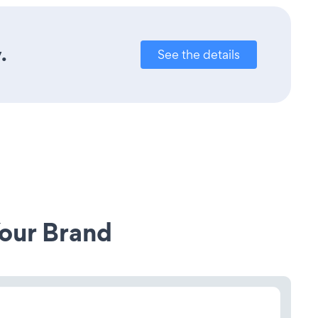
.
See the details
our Brand