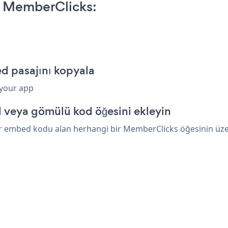
n MemberClicks:
d pasajını kopyala
 your app
 veya gömülü kod öğesini ekleyin
r embed kodu alan herhangi bir MemberClicks öğesinin üzerin