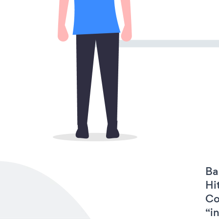
Ba
Hi
Co
“in