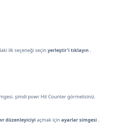
daki ilk seçeneği seçin
yerleştir'i tıklayın
.
mgesi. şimdi powr Hit Counter görmelisiniz.
r düzenleyiciyi
açmak için
ayarlar simgesi
.