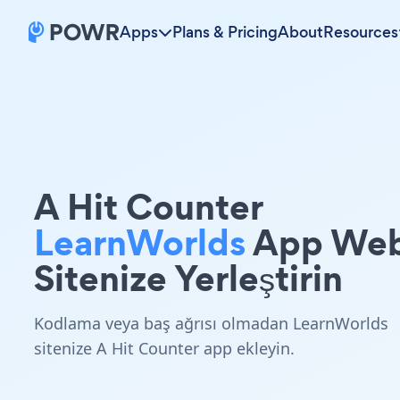
Apps
Plans & Pricing
About
Resources
A Hit Counter
LearnWorlds
App We
Sitenize Yerleştirin
Kodlama veya baş ağrısı olmadan LearnWorlds
sitenize A Hit Counter app ekleyin.