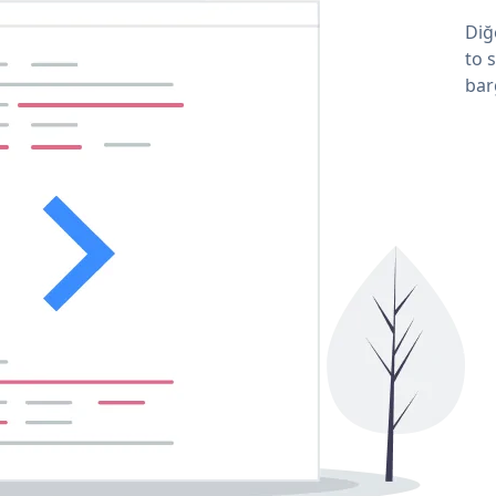
Diğ
to 
bar