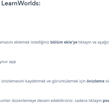
 LearnWorlds:
lamasını eklemek istediğiniz
bölüm ekle'ye
tıklayın ve aşağı
 your app
in önizlemesini kaydetmek ve görüntülemek için
önizleme
si
ounter düzenlemeye devam edebilirsiniz. sadece tıklayın
pow