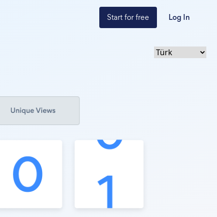
Start for free
Log In