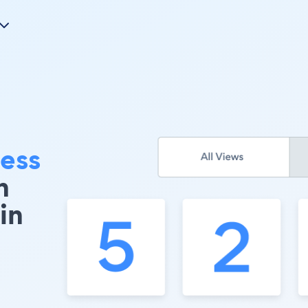
ess
n
in