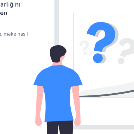
arlığını
den
e, make nasıl