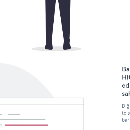
Ba
Hi
ed
sa
Diğ
to 
bar