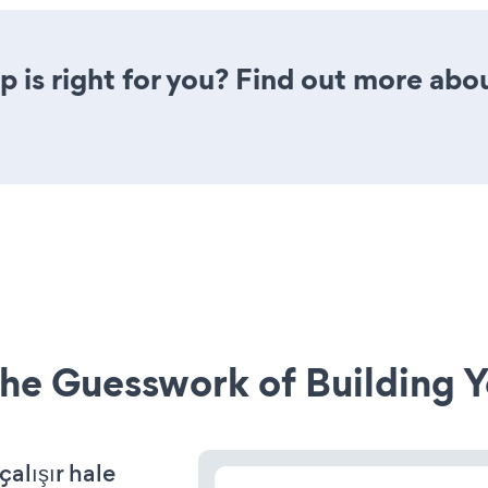
p is right for you? Find out more abou
he Guesswork of Building Y
alışır hale