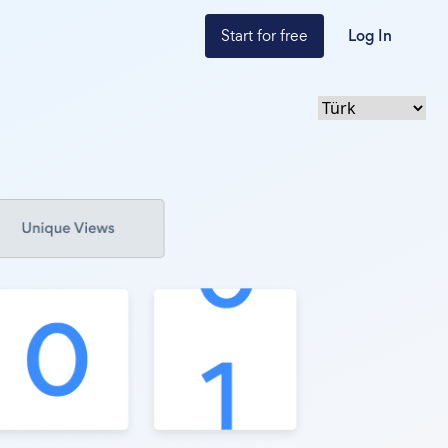
Start for free
Log In