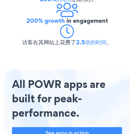
200% growth
in engagement
访客在其网站上花费了
2.5倍的时间
。
All POWR apps are
built for peak-
performance.
See apps in action