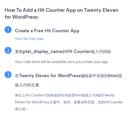
How To Add a Hit Counter App on Twenty Eleven
for WordPress:
Create a Free Hit Counter App
Start for free now
复制plat_display_name的Hit Counter嵌入代码段
Your code block will be available once you create your app
在Twenty Eleven for WordPress编辑器中添加到html或
嵌入代码元素
将以上Hit Counter片段粘贴到任何接受html或嵌入代码的Twenty
Eleven for WordPress元素中。保存，查看实时页面，您的Hit Counter
将出现！