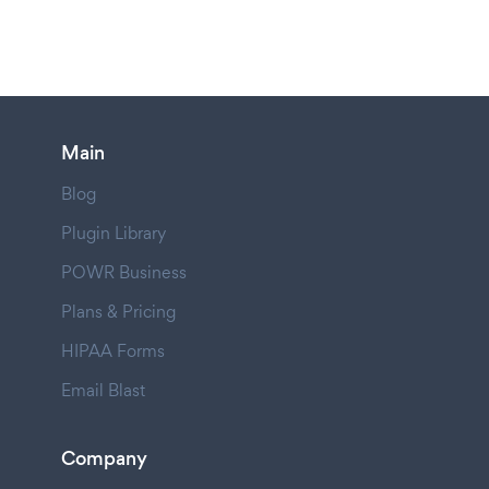
Main
Blog
Plugin Library
POWR Business
Plans & Pricing
HIPAA Forms
Email Blast
Company