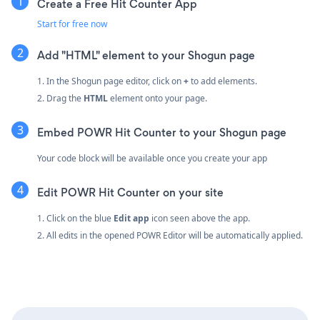
Create a Free Hit Counter App
Start for free now
Add "HTML" element to your Shogun page
1. In the Shogun page editor, click on
+
to add elements.
2. Drag the
HTML
element onto your page.
Embed POWR Hit Counter to your Shogun page
Your code block will be available once you create your app
Edit POWR Hit Counter on your site
1. Click on the blue
Edit app
icon seen above the app.
2. All edits in the opened POWR Editor will be automatically applied.