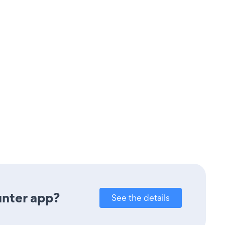
unter app?
See the details