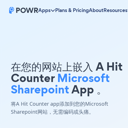
Apps
Plans & Pricing
About
Resources
在您的网站上嵌入 A Hit
Counter
Microsoft
Sharepoint
App 。
将A Hit Counter app添加到您的Microsoft
Sharepoint网站，无需编码或头痛。