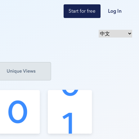
Start for free
Log In