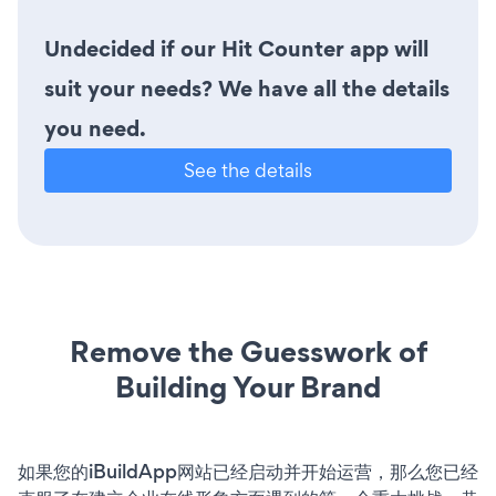
Undecided if our Hit Counter app will
suit your needs? We have all the details
you need.
See the details
Remove the Guesswork of
Building Your Brand
如果您的iBuildApp网站已经启动并开始运营，那么您已经