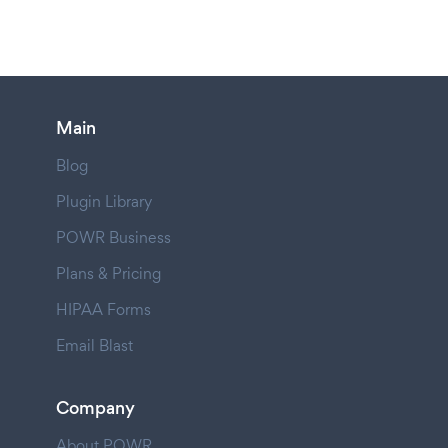
Main
Blog
Plugin Library
POWR Business
Plans & Pricing
HIPAA Forms
Email Blast
Company
About POWR