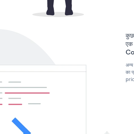
कुछ
एक 
Cou
अन्य
का प
pric