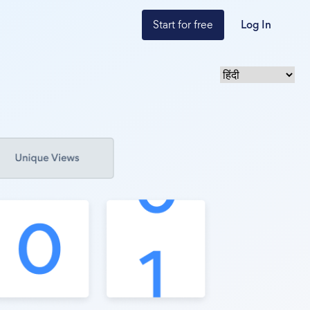
Start for free
Log In