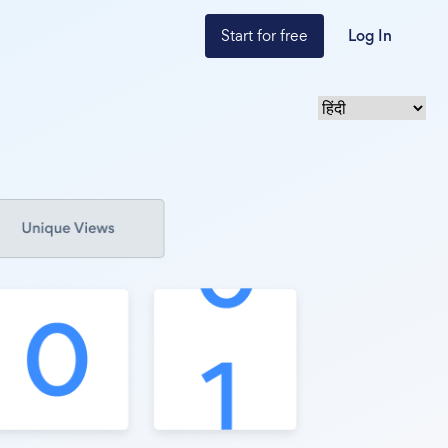
Start for free
Log In