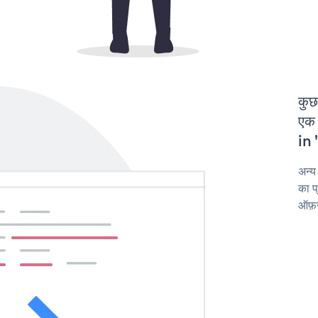
कुछ
एक 
in 
अन्य
का प
ऑफ़र