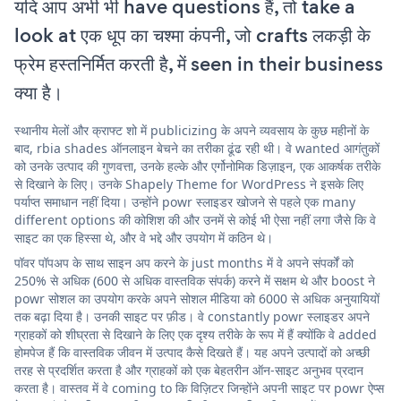
यदि आप अभी भी have questions हैं, तो take a
look at एक धूप का चश्मा कंपनी, जो crafts लकड़ी के
फ्रेम हस्तनिर्मित करती है, में seen in their business
क्या है।
स्थानीय मेलों और क्राफ्ट शो में publicizing के अपने व्यवसाय के कुछ महीनों के
बाद, rbia shades ऑनलाइन बेचने का तरीका ढूंढ रही थी। वे wanted आगंतुकों
को उनके उत्पाद की गुणवत्ता, उनके हल्के और एर्गोनोमिक डिज़ाइन, एक आकर्षक तरीके
से दिखाने के लिए। उनके Shapely Theme for WordPress ने इसके लिए
पर्याप्त समाधान नहीं दिया। उन्होंने powr स्लाइडर खोजने से पहले एक many
different options की कोशिश की और उनमें से कोई भी ऐसा नहीं लगा जैसे कि वे
साइट का एक हिस्सा थे, और वे भद्दे और उपयोग में कठिन थे।
पॉवर पॉपअप के साथ साइन अप करने के just months में वे अपने संपर्कों को
250% से अधिक (600 से अधिक वास्तविक संपर्क) करने में सक्षम थे और boost ने
powr सोशल का उपयोग करके अपने सोशल मीडिया को 6000 से अधिक अनुयायियों
तक बढ़ा दिया है। उनकी साइट पर फ़ीड। वे constantly powr स्लाइडर अपने
ग्राहकों को शीघ्रता से दिखाने के लिए एक दृश्य तरीके के रूप में हैं क्योंकि वे added
होमपेज हैं कि वास्तविक जीवन में उत्पाद कैसे दिखते हैं। यह अपने उत्पादों को अच्छी
तरह से प्रदर्शित करता है और ग्राहकों को एक बेहतरीन ऑन-साइट अनुभव प्रदान
करता है। वास्तव में वे coming to कि विज़िटर जिन्होंने अपनी साइट पर powr ऐप्स