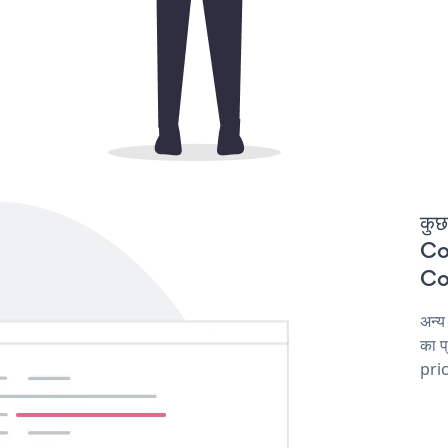
कुछ
Cou
Cou
अन्य
का प
pric