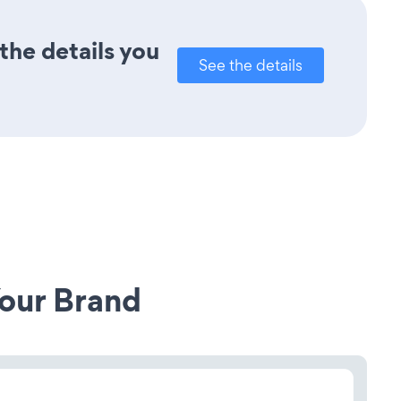
the details you
See the details
our Brand