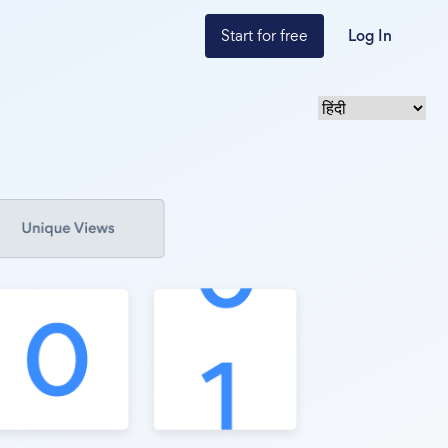
Start for free
Log In