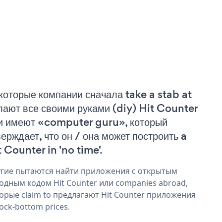
которые компании сначала take a stab at
лают все своими руками (diy) Hit Counter
и имеют «computer guru», который
верждает, что он / она может построить a
t Counter in 'no time'.
гие пытаются найти приложения с открытым
одным кодом Hit Counter или companies abroad,
орые claim to предлагают Hit Counter приложения
rock-bottom prices.