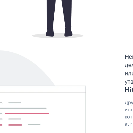
Не
де
ил
ут
Hi
Дру
исх
кот
at 