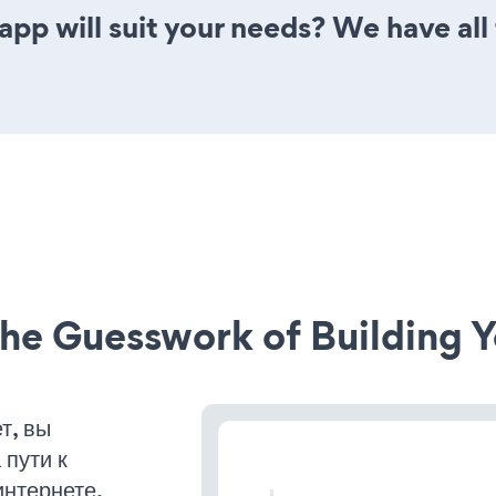
pp will suit your needs? We have all 
he Guesswork of Building Y
т, вы
пути к
интернете.