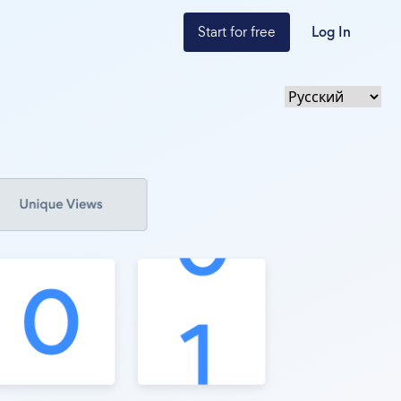
Start for free
Log In