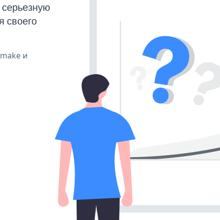
 серьезную
я своего
, make и