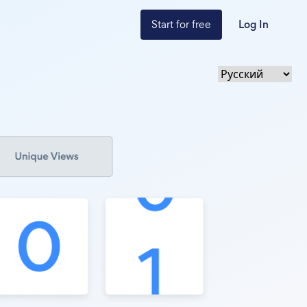
Start for free
Log In