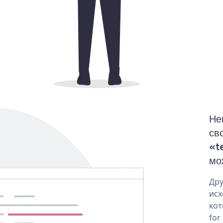
Не
св
«t
мо
Дру
исх
кот
for