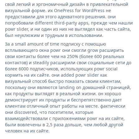
свой легкий и эргономичный дизайн в привлекательной
визуальной форме. их OnePress for WordPress не
предоставили для этого адекватного решения. они
попробовали different third-party apps, прежде чем нашли
powr slider, и ни один из них не выглядел как часть сайта,
был неуклюжим и трудным в использовании.
За a small amount of time подписку с помощью
всплывающего окна powr они смогли grow расширить
свои контакты более чем на 250% (более 600 реальных
контактов) и steadily расширили свои социальные сети до
более 6000 подписчиков, использующих powr social
кормить на их сайте. они added powr slider как
визуальный способ быстро показать своим клиентам,
поскольку они являются landing on домашней страницей,
как продукты выглядят в реальной жизни. он хорошо
демонстрирует их продукты и беспрепятственно дает
клиентам отличный опыт работы на месте. фактически
они discovered, что посетители, которые
взаимодействовали с приложениями powr на их сайте,
были вовлечены в 2,5 раза дольше, чем любой другой
человек на их сайте.