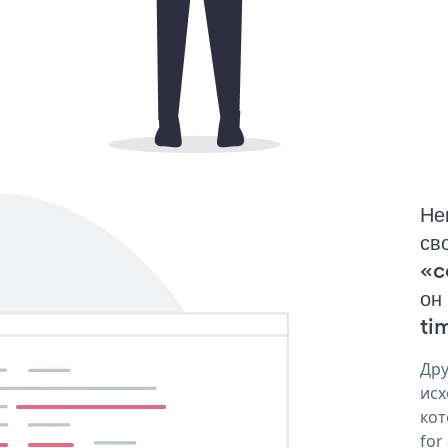
Не
св
«c
он
tim
Дру
исх
кот
for