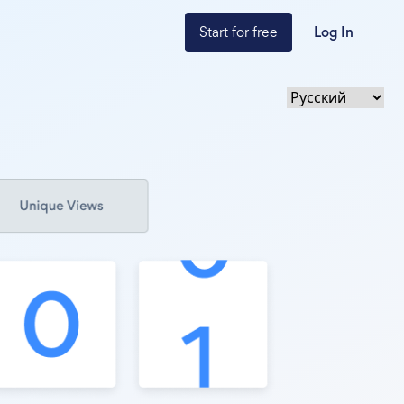
Start for free
Log In