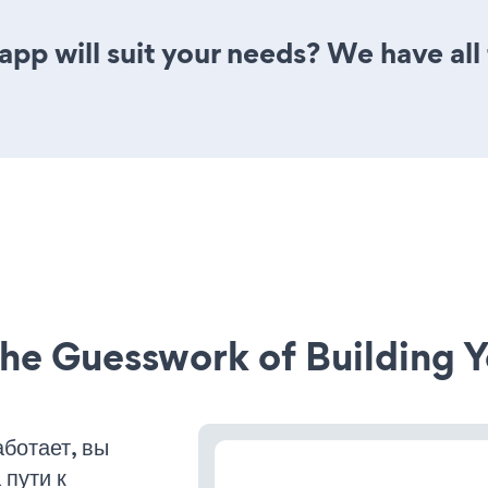
pp will suit your needs? We have all 
he Guesswork of Building Y
ботает, вы
пути к