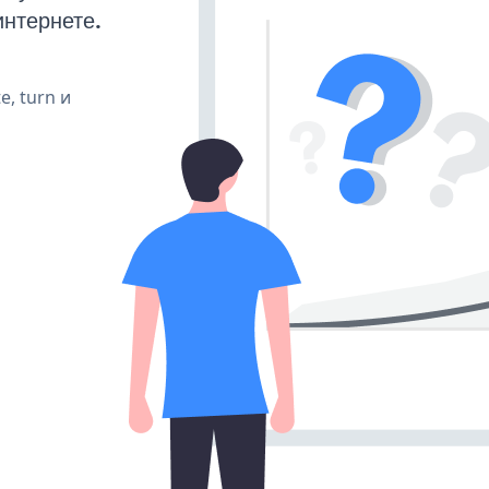
интернете.
e, turn и