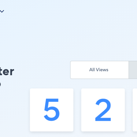
ter
p