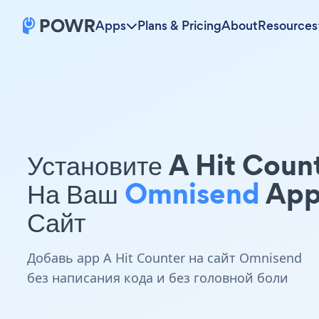
Apps
Plans & Pricing
About
Resources
Установите A Hit Coun
На Ваш
Omnisend
Ap
Сайт
Добавь app A Hit Counter на сайт Omnisend
без написания кода и без головной боли