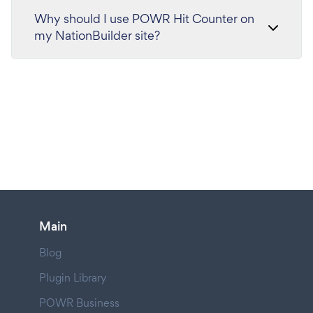
Why should I use POWR Hit Counter on
my NationBuilder site?
Main
Blog
Plugin Library
POWR Business