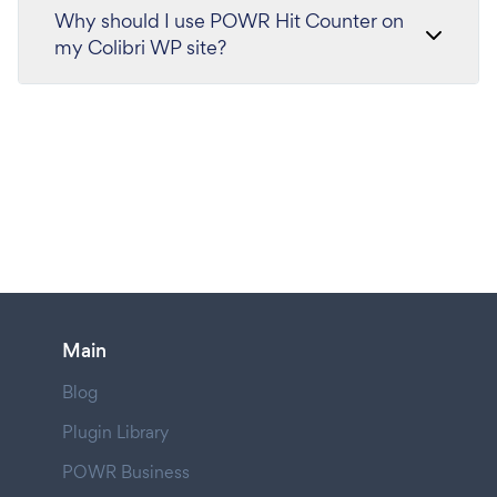
Why should I use POWR Hit Counter on
my Colibri WP site?
Main
Blog
Plugin Library
POWR Business