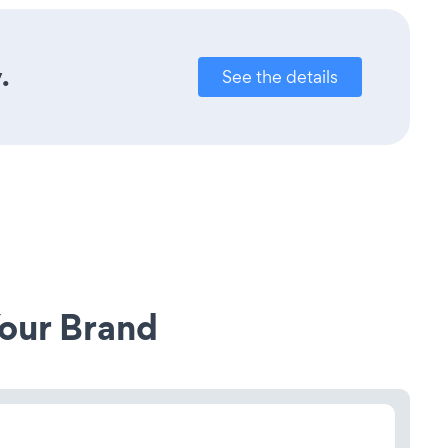
.
See the details
our Brand