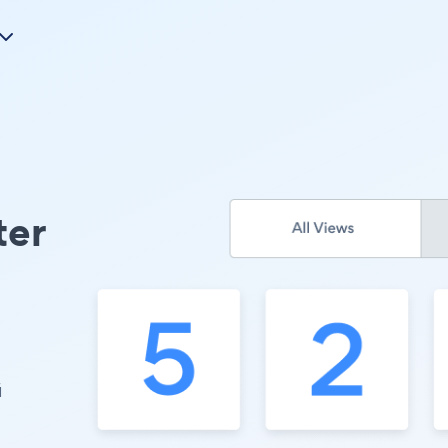
ter
й