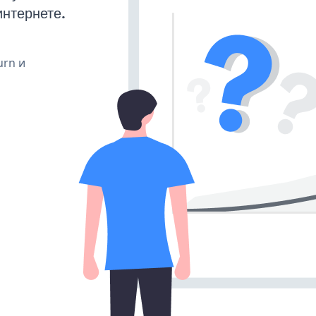
интернете.
urn и