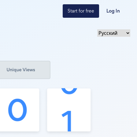
Start for free
Log In