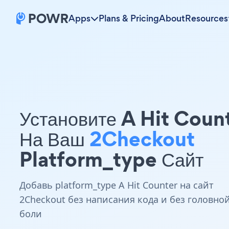
Apps
Plans & Pricing
About
Resources
Установите A Hit Coun
На Ваш
2Checkout
Platform_type Сайт
Добавь platform_type A Hit Counter на сайт
2Checkout без написания кода и без головно
боли