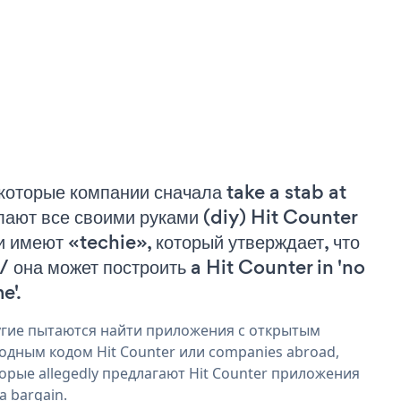
которые компании сначала take a stab at
лают все своими руками (diy) Hit Counter
и имеют «techie», который утверждает, что
 / она может построить a Hit Counter in 'no
e'.
гие пытаются найти приложения с открытым
одным кодом Hit Counter или companies abroad,
орые allegedly предлагают Hit Counter приложения
 a bargain.