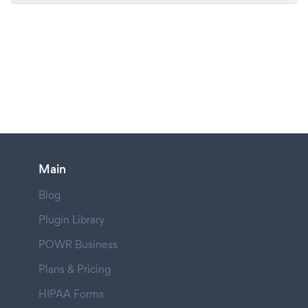
Main
Blog
Plugin Library
POWR Business
Plans & Pricing
HIPAA Forms