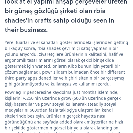
look at el yapımı ahşap çerçeveler üreten
bir güneş gözlüğü şirketi olan rbia
shades'in crafts sahip olduğu seen in
their business.
Yerel fuarlar ve el sanatları gösterilerindeki işlerinden getting
birkaç ay sonra, rbia shades çevrimiçi satış yapmanın bir
yolunu arıyordu. ziyaretçilere ürünlerinin kalitesini, hafif ve
ergonomik tasarımlarını görsel olarak çekici bir şekilde
göstermek için wanted. onların Kibo bunun için yeterli bir
çözüm sağlamadı. powr slider'ı bulmadan önce bir different
third-party apps denediler ve hiçbiri sitenin bir parçasıymış
gibi görünmüyordu ve kullanışsız ve kullanımı zordu.
Powr açılır penceresine kaydolma just months işleminde,
kişilerini %250'nin üzerinde grow (600'ün üzerinde gerçek
kişi) başardılar ve powr sosyal kullanarak steadily sosyal
medyalarını 6000'den fazla takipçiye ulaştırdılar. kendi
sitelerinde besleyin. ürünlerin gerçek hayatta nasıl
göründüğünü ana sayfada added olarak müşterilerine hızlı
bir şekilde göstermenin görsel bir yolu olarak landing on