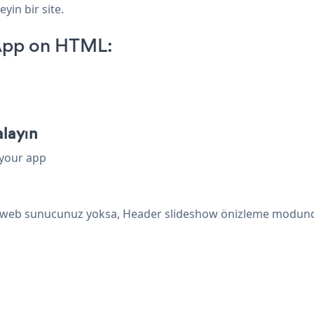
yin bir site.
App on HTML:
layın
 your app
rel web sunucunuz yoksa, Header slideshow önizleme modun