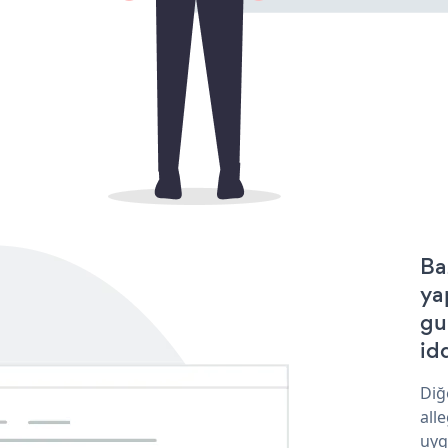
Ba
ya
gu
idd
Diğ
all
uyg