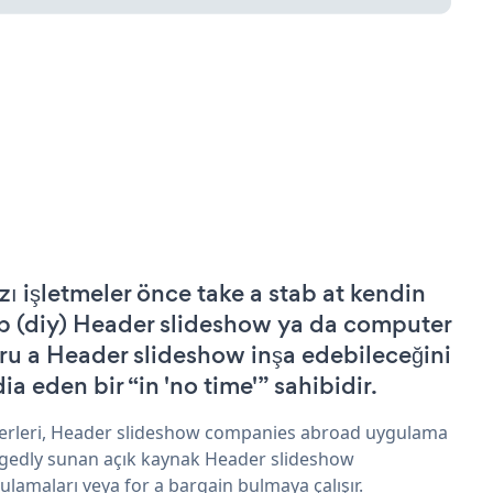
zı işletmeler önce take a stab at kendin
p (diy) Header slideshow ya da computer
ru a Header slideshow inşa edebileceğini
ia eden bir “in 'no time'” sahibidir.
erleri, Header slideshow companies abroad uygulama
egedly sunan açık kaynak Header slideshow
ulamaları veya for a bargain bulmaya çalışır.