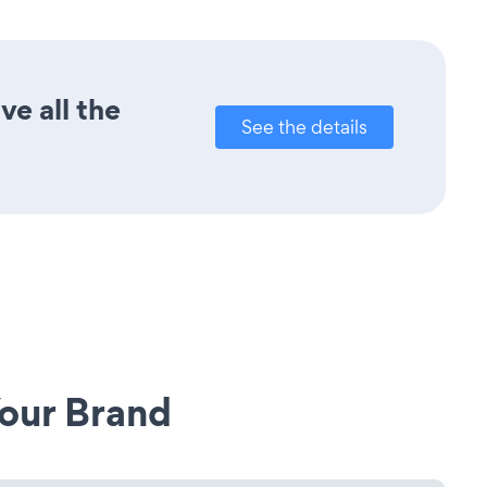
ve all the
See the details
our Brand