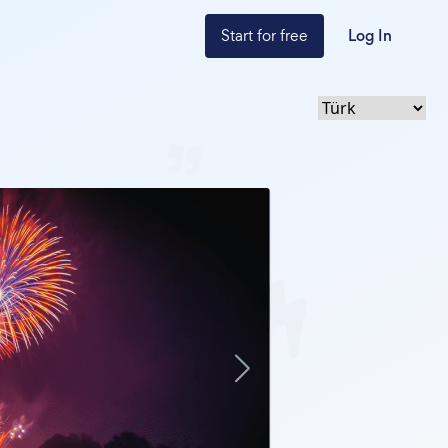
Start for free
Log In