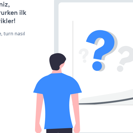
niz,
rurken ilk
ikler!
, turn nasıl