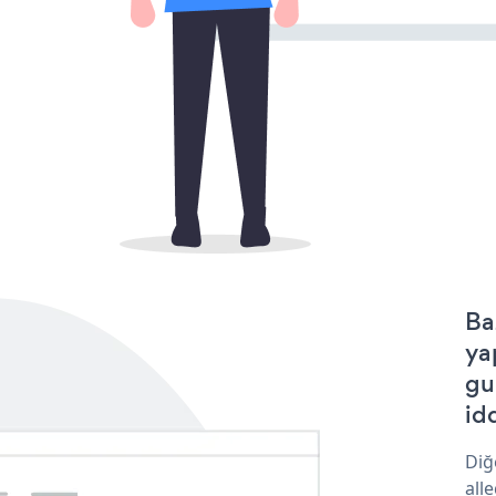
Ba
ya
gu
idd
Diğ
all