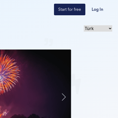
Start for free
Log In