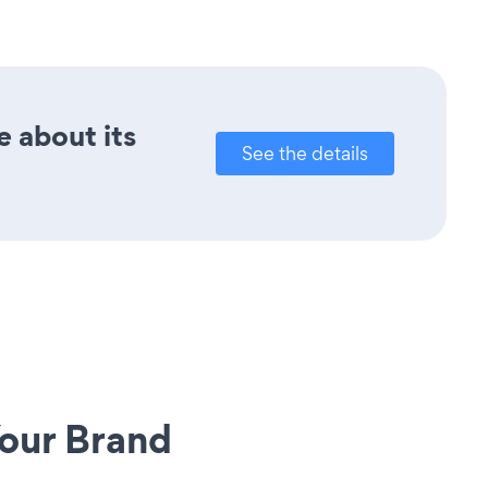
e about its
See the details
our Brand