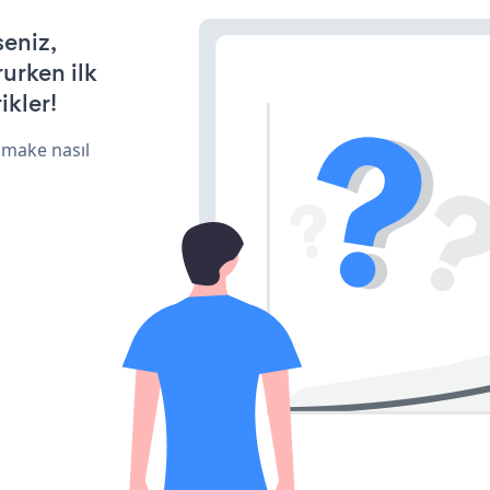
seniz,
rurken ilk
ikler!
 make nasıl