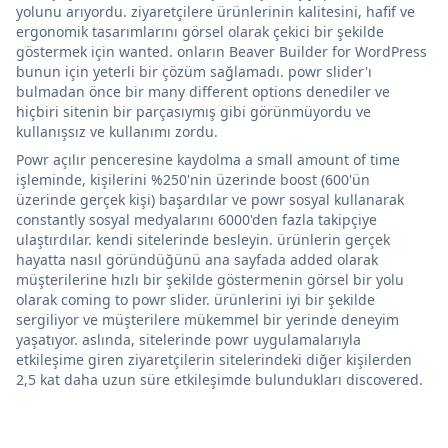
yolunu arıyordu. ziyaretçilere ürünlerinin kalitesini, hafif ve
ergonomik tasarımlarını görsel olarak çekici bir şekilde
göstermek için wanted. onların Beaver Builder for WordPress
bunun için yeterli bir çözüm sağlamadı. powr slider'ı
bulmadan önce bir many different options denediler ve
hiçbiri sitenin bir parçasıymış gibi görünmüyordu ve
kullanışsız ve kullanımı zordu.
Powr açılır penceresine kaydolma a small amount of time
işleminde, kişilerini %250'nin üzerinde boost (600'ün
üzerinde gerçek kişi) başardılar ve powr sosyal kullanarak
constantly sosyal medyalarını 6000'den fazla takipçiye
ulaştırdılar. kendi sitelerinde besleyin. ürünlerin gerçek
hayatta nasıl göründüğünü ana sayfada added olarak
müşterilerine hızlı bir şekilde göstermenin görsel bir yolu
olarak coming to powr slider. ürünlerini iyi bir şekilde
sergiliyor ve müşterilere mükemmel bir yerinde deneyim
yaşatıyor. aslında, sitelerinde powr uygulamalarıyla
etkileşime giren ziyaretçilerin sitelerindeki diğer kişilerden
2,5 kat daha uzun süre etkileşimde bulundukları discovered.