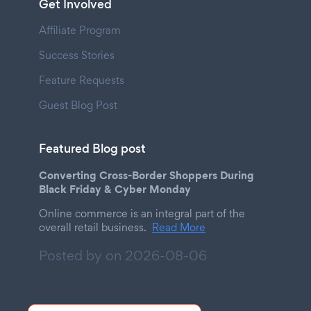
Get Involved
Affiliate Program
Success Stories
Feature Requests
Guest Blog Post
Featured Blog post
Converting Cross-Border Shoppers During
Black Friday & Cyber Monday
Online commerce is an integral part of the
overall retail business.
Read More
Posted by on
2026-08-06