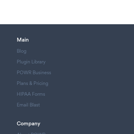
Main
Blog
Plugin Library
POWR Business
Plans & Pricing
HIPAA Forms
Email Blast
Company