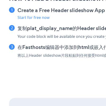
Create a Free Header slideshow App
Start for free now
复制plat_display_name的Header s
Your code block will be available once you create
在Fasthosts编辑器中添加到html或嵌
将以上Header slideshow片段粘贴到任何接受htm