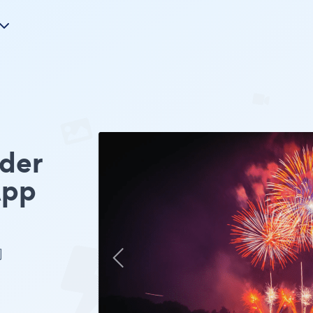
der
pp
网