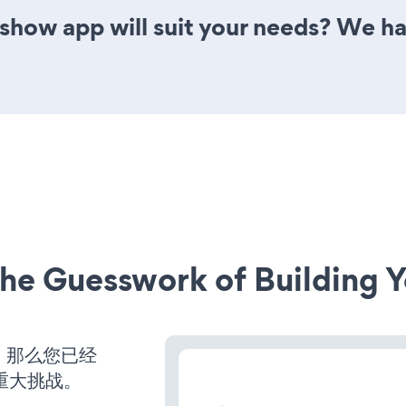
show app will suit your needs? We ha
he Guesswork of Building Y
营，那么您已经
重大挑战。