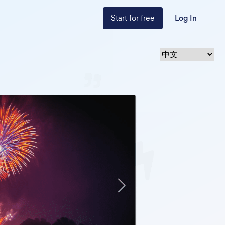
Start for free
Log In