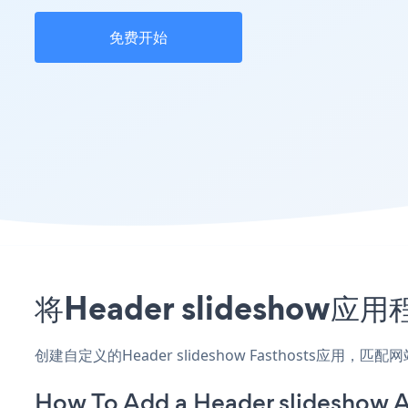
免费开始
将Header slideshow
创建自定义的Header slideshow Fasthosts应
How To Add a Header slideshow A