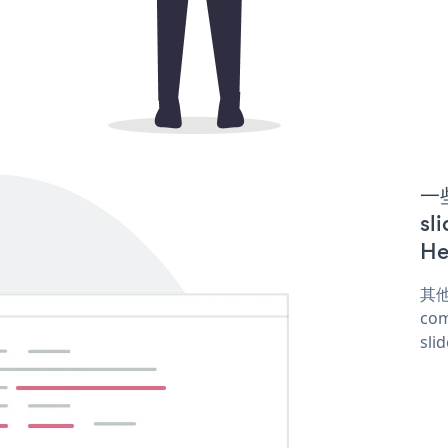
一些
sl
He
其他
com
sli