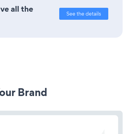
ve all the
See the details
our Brand