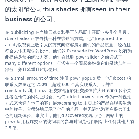
的太阳镜公司rbia shades 拥有seen in their
business 的公司。
在 publicizing 在当地展览会和手工艺品展上开展业务几个月后，
rbia shades 正在寻找一种在线销售方式。他们required the
ability以视觉上吸引人的方式向访客展示他们的产品质量、轻巧且
符合人体工程学的设计。他们的 Escapade for WordPress 没有为
此提供足够的解决方案。他们在找到 powr slider 之前尝试了
many different options，但没有一个看起来好像它们是站点的一
部分，并且笨重且难以使用。
在 a small amount of time 注册 powr popup 后，他们boost 的
联系人数量超过 250%（超过 600 个真实联系人），并且
constantly 利用 powr 社交将他们的社交媒体扩大到 6000 多个关
注者在他们的网站上喂食。他们added powr slider 作为一种视觉
方式来快速向他们的客户展示coming to 主页上的产品在现实生活
中的样子。它很好地展示了他们的产品，并无缝地为客户提供了出
色的现场体验。事实上，他们discovered发现与他们网站上的
powr 应用程序交互的访问者的参与时间是他们网站上任何其他人的
2.5 倍。