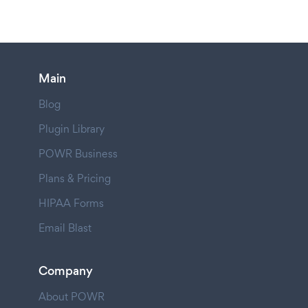
Main
Blog
Plugin Library
POWR Business
Plans & Pricing
HIPAA Forms
Email Blast
Company
About POWR