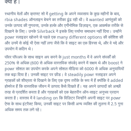
क्या है।
स्थानीय मेलों और क्राफ्ट शो में getting के अपने व्यवसाय के कुछ महीनों के बाद,
rbia shades ऑनलाइन बेचने का तरीका ढूंढ रही थी। वे wanted आगंतुकों को
उनके उत्पाद की गुणवत्ता, उनके हल्के और एर्गोनोमिक डिज़ाइन, एक आकर्षक तरीके से
दिखाने के लिए। उनके Silvrback ने इसके लिए पर्याप्त समाधान नहीं दिया। उन्होंने
powr स्लाइडर खोजने से पहले एक many different options की कोशिश की
और उनमें से कोई भी ऐसा नहीं लगा जैसे कि वे साइट का एक हिस्सा थे, और वे भद्दे और
उपयोग में कठिन थे।
पॉवर पॉपअप के साथ साइन अप करने के just months में वे अपने संपर्कों को
250% से अधिक (600 से अधिक वास्तविक संपर्क) करने में सक्षम थे और boost ने
powr सोशल का उपयोग करके अपने सोशल मीडिया को 6000 से अधिक अनुयायियों
तक बढ़ा दिया है। उनकी साइट पर फ़ीड। वे steadily powr स्लाइडर अपने
ग्राहकों को शीघ्रता से दिखाने के लिए एक दृश्य तरीके के रूप में हैं क्योंकि वे added
होमपेज हैं कि वास्तविक जीवन में उत्पाद कैसे दिखते हैं। यह अपने उत्पादों को अच्छी
तरह से प्रदर्शित करता है और ग्राहकों को एक बेहतरीन ऑन-साइट अनुभव प्रदान
करता है। वास्तव में वे landing on कि विज़िटर जिन्होंने अपनी साइट पर powr
ऐप्स के साथ इंटरैक्ट किया, उनकी साइट पर किसी अन्य व्यक्ति की तुलना में 2.5 गुना
अधिक समय तक लगे रहे।