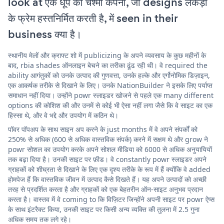
look at एक धूप का चश्मा कंपनी, जो designs लकड़ी
के फ्रेम हस्तनिर्मित करती है, में seen in their
business क्या है।
स्थानीय मेलों और क्राफ्ट शो में publicizing के अपने व्यवसाय के कुछ महीनों के
बाद, rbia shades ऑनलाइन बेचने का तरीका ढूंढ रही थी। वे required the
ability आगंतुकों को उनके उत्पाद की गुणवत्ता, उनके हल्के और एर्गोनोमिक डिज़ाइन,
एक आकर्षक तरीके से दिखाने के लिए। उनके NationBuilder ने इसके लिए पर्याप्त
समाधान नहीं दिया। उन्होंने powr स्लाइडर खोजने से पहले एक many different
options की कोशिश की और उनमें से कोई भी ऐसा नहीं लगा जैसे कि वे साइट का एक
हिस्सा थे, और वे भद्दे और उपयोग में कठिन थे।
पॉवर पॉपअप के साथ साइन अप करने के just months में वे अपने संपर्कों को
250% से अधिक (600 से अधिक वास्तविक संपर्क) करने में सक्षम थे और grow ने
powr सोशल का उपयोग करके अपने सोशल मीडिया को 6000 से अधिक अनुयायियों
तक बढ़ा दिया है। उनकी साइट पर फ़ीड। वे constantly powr स्लाइडर अपने
ग्राहकों को शीघ्रता से दिखाने के लिए एक दृश्य तरीके के रूप में हैं क्योंकि वे added
होमपेज हैं कि वास्तविक जीवन में उत्पाद कैसे दिखते हैं। यह अपने उत्पादों को अच्छी
तरह से प्रदर्शित करता है और ग्राहकों को एक बेहतरीन ऑन-साइट अनुभव प्रदान
करता है। वास्तव में वे coming to कि विज़िटर जिन्होंने अपनी साइट पर powr ऐप्स
के साथ इंटरैक्ट किया, उनकी साइट पर किसी अन्य व्यक्ति की तुलना में 2.5 गुना
अधिक समय तक लगे रहे।