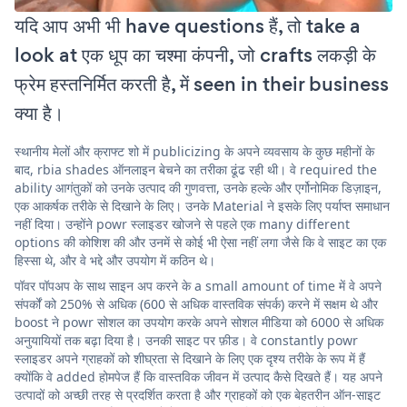
यदि आप अभी भी have questions हैं, तो take a
look at एक धूप का चश्मा कंपनी, जो crafts लकड़ी के
फ्रेम हस्तनिर्मित करती है, में seen in their business
क्या है।
स्थानीय मेलों और क्राफ्ट शो में publicizing के अपने व्यवसाय के कुछ महीनों के
बाद, rbia shades ऑनलाइन बेचने का तरीका ढूंढ रही थी। वे required the
ability आगंतुकों को उनके उत्पाद की गुणवत्ता, उनके हल्के और एर्गोनोमिक डिज़ाइन,
एक आकर्षक तरीके से दिखाने के लिए। उनके Material ने इसके लिए पर्याप्त समाधान
नहीं दिया। उन्होंने powr स्लाइडर खोजने से पहले एक many different
options की कोशिश की और उनमें से कोई भी ऐसा नहीं लगा जैसे कि वे साइट का एक
हिस्सा थे, और वे भद्दे और उपयोग में कठिन थे।
पॉवर पॉपअप के साथ साइन अप करने के a small amount of time में वे अपने
संपर्कों को 250% से अधिक (600 से अधिक वास्तविक संपर्क) करने में सक्षम थे और
boost ने powr सोशल का उपयोग करके अपने सोशल मीडिया को 6000 से अधिक
अनुयायियों तक बढ़ा दिया है। उनकी साइट पर फ़ीड। वे constantly powr
स्लाइडर अपने ग्राहकों को शीघ्रता से दिखाने के लिए एक दृश्य तरीके के रूप में हैं
क्योंकि वे added होमपेज हैं कि वास्तविक जीवन में उत्पाद कैसे दिखते हैं। यह अपने
उत्पादों को अच्छी तरह से प्रदर्शित करता है और ग्राहकों को एक बेहतरीन ऑन-साइट