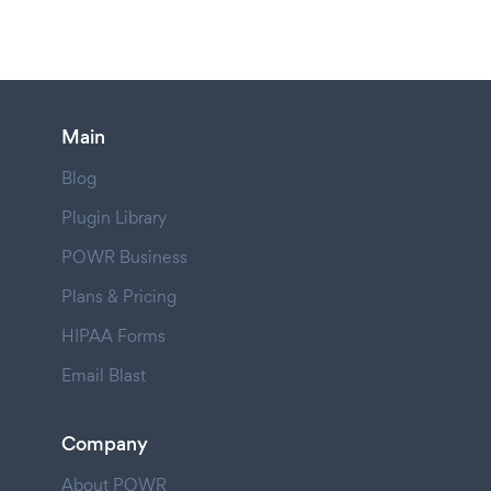
Main
Blog
Plugin Library
POWR Business
Plans & Pricing
HIPAA Forms
Email Blast
Company
About POWR