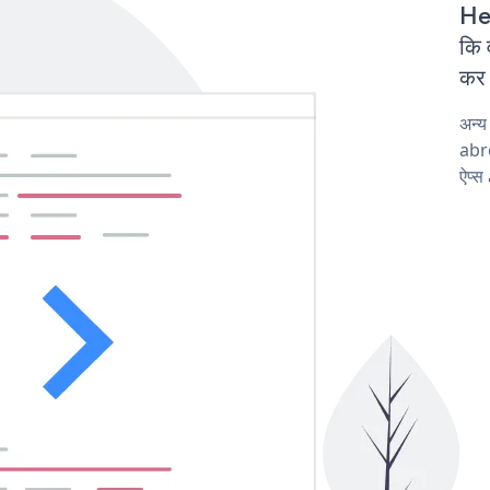
Hea
कि 
कर 
अन्
abro
ऐप्स