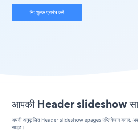
नि: शुल्क प्रारंभ करें
आपकी Header slideshow साइट 
अपनी अनुकूलित Header slideshow epages एप्लिकेशन बनाएं, अपनी वेब
साइट।