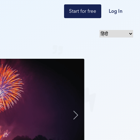
Start for free
Log In