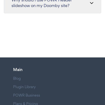
slideshow on my Doomby site?
Main
Blog
Plugin Library
POWR Business
Plans & Pricing