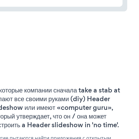
которые компании сначала take a stab at
лают все своими руками (diy) Header
ideshow или имеют «computer guru»,
торый утверждает, что он / она может
строить a Header slideshow in 'no time'.
гие пытаются найти приложения с открытым