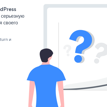
rdPress
 серьезную
я своего
 turn и