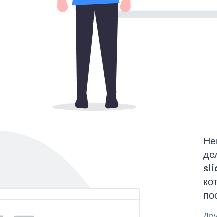
Не
де
sl
ко
по
Дру