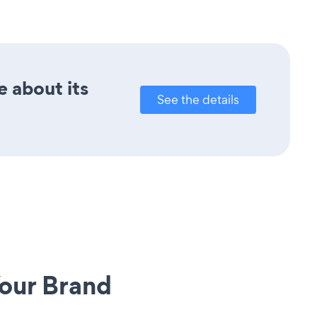
e about its
See the details
our Brand