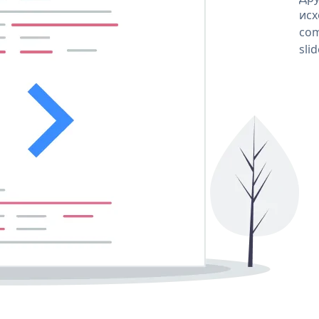
исх
com
sli