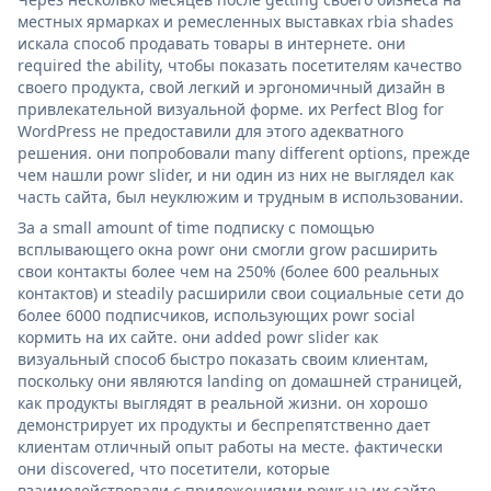
местных ярмарках и ремесленных выставках rbia shades
искала способ продавать товары в интернете. они
required the ability, чтобы показать посетителям качество
своего продукта, свой легкий и эргономичный дизайн в
привлекательной визуальной форме. их Perfect Blog for
WordPress не предоставили для этого адекватного
решения. они попробовали many different options, прежде
чем нашли powr slider, и ни один из них не выглядел как
часть сайта, был неуклюжим и трудным в использовании.
За a small amount of time подписку с помощью
всплывающего окна powr они смогли grow расширить
свои контакты более чем на 250% (более 600 реальных
контактов) и steadily расширили свои социальные сети до
более 6000 подписчиков, использующих powr social
кормить на их сайте. они added powr slider как
визуальный способ быстро показать своим клиентам,
поскольку они являются landing on домашней страницей,
как продукты выглядят в реальной жизни. он хорошо
демонстрирует их продукты и беспрепятственно дает
клиентам отличный опыт работы на месте. фактически
они discovered, что посетители, которые
взаимодействовали с приложениями powr на их сайте,