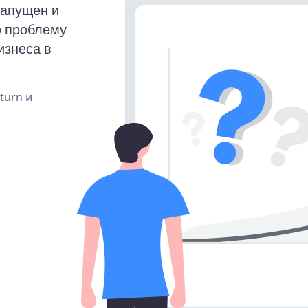
апущен и
ю проблему
изнеса в
 turn и