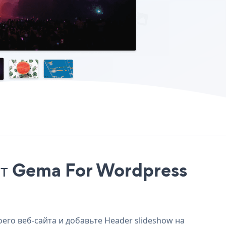
айт Gema For Wordpress
его веб-сайта и добавьте Header slideshow на