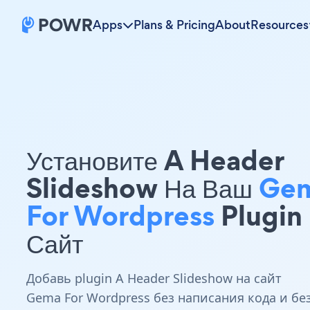
Apps
Plans & Pricing
About
Resources
Установите A Header
Slideshow На Ваш
Ge
For Wordpress
Plugin
Сайт
Добавь plugin A Header Slideshow на сайт
Gema For Wordpress без написания кода и бе