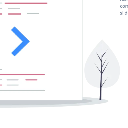
com
sli