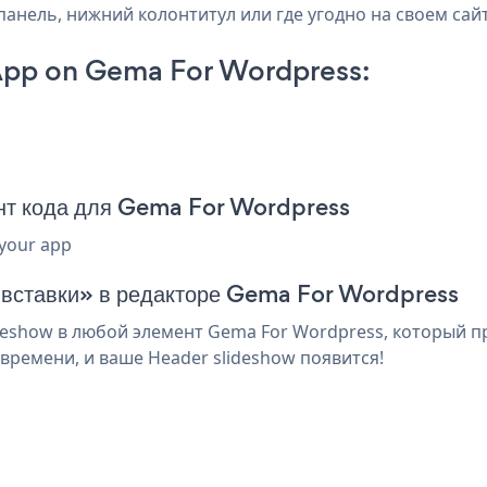
панель, нижний колонтитул или где угодно на своем сайт
App on Gema For Wordpress:
нт кода для Gema For Wordpress
 your app
я вставки» в редакторе Gema For Wordpress
eshow в любой элемент Gema For Wordpress, который пр
времени, и ваше Header slideshow появится!