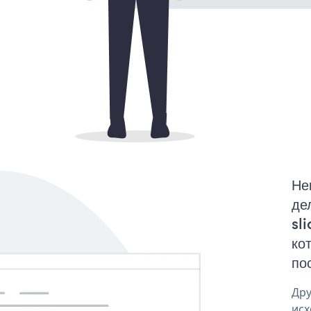
Не
де
sl
ко
по
Дру
исх