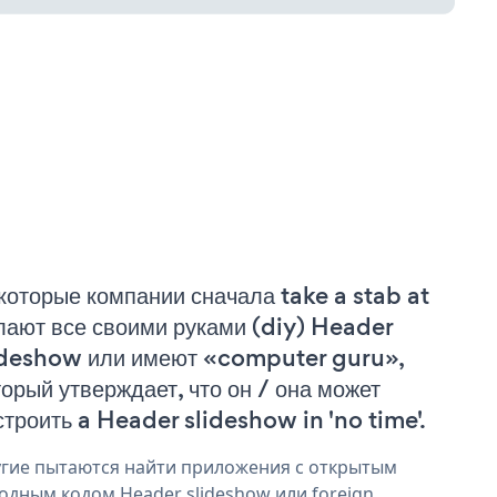
которые компании сначала take a stab at
лают все своими руками (diy) Header
ideshow или имеют «computer guru»,
торый утверждает, что он / она может
строить a Header slideshow in 'no time'.
гие пытаются найти приложения с открытым
одным кодом Header slideshow или foreign